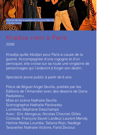
Helmie Ntsiba-Loumba et Laurent Mendy
© Esthel Lucas
Khadija vient à Paris
2006
Khadija quitte Abidjan pour Paris à cause de la
guerre. Accompagnée d’une cigogne et d’un
perroquet, elle croise sur sa route une vingtaine de
personnages qui l’aideront à forger son destin.
Spectacle jeune public à partir de 6 ans.
Pièce de Miguel Angel Sevilla, publiée par les
Editions de l’Amandier avec des dessins de Dana
Radulescu.
Mise en scène Nathalie Sevilla
Scénographie Nathalie Pavlowsky
Lumières Stéphane Deschamps
Avec : Eric Abrogoua, Nicolas Chevrier, Gilles
Comode, François Xavier Lardeur, Laurent Mendy,
Helmie Ntsiba Loumba, Tatiana Rojo, Nadège
Taravellier, Nathalie Victoire, Farid Zerzour.