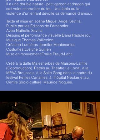
Il a une double nature : petit garçon et dragon qui
sait voler et cracher du feu. Une fable où la
violence d’un enfant dévoile sa demande d’amour.
Texte et mise en scène Miguel Angel Sevilla.
Publié par les Editions de l’Amandier.
Avec Nathalie Sevilla
Dessins et performance visuelle Dana Radulescu
Musique Thomas Valliccioni
Création Lumières Jennifer Montesantos
Costumes Evelyne Guillen
Mise en mouvement Emilie Praud-Lahti
Créé à la Salle Malesherbes de Maisons-Laffitte
(Coproduction). Repris au Théâtre Le Local, à la
MPAA Broussais, à la Salle Gong dans le cadre du
festival Petites Canailles, à l’hôpital Necker et au
Centre Socio-culturel Maurice Noguès.