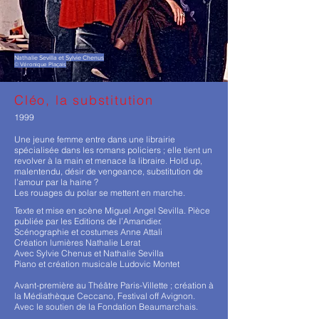
Nathalie Sevilla et Sylvie Chenus
© Véronique Plaçais
Cléo, la substitution
1999
Une jeune femme entre dans une librairie
spécialisée dans les romans policiers ; elle tient un
revolver à la main et menace la libraire. Hold up,
malentendu, désir de vengeance, substitution de
l’amour par la haine ?
Les rouages du polar se mettent en marche.
Texte et mise en scène Miguel Angel Sevilla. Pièce
publiée par les Editions de l’Amandier.
Scénographie et costumes Anne Attali
Création lumières Nathalie Lerat
Avec Sylvie Chenus et Nathalie Sevilla
Piano et création musicale Ludovic Montet
Avant-première au Théâtre Paris-Villette ; création à
la Médiathèque Ceccano, Festival off Avignon.
Avec le soutien de la Fondation Beaumarchais.