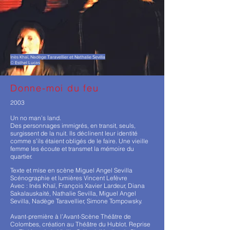
Inès Khaï, Nadège Taravellier et Nathalie Sevilla
© Esthel Lucas
Donne-moi du feu
2003
Un no man’s land.
Des personnages immigrés, en transit, seuls,
surgissent de la nuit. Ils déclinent leur identité
comme s’ils étaient obligés de le faire. Une vieille
femme les écoute et transmet la mémoire du
quartier.
Texte et mise en scène Miguel Angel Sevilla
Scénographie et lumières Vincent Lefèvre
Avec : Inés Khaï, François Xavier Lardeur, Diana
Sakalauskaité, Nathalie Sevilla, Miguel Angel
Sevilla, Nadège Taravellier, Simone Tompowsky.
Avant-première à l’Avant-Scène Théâtre de
Colombes, création au Théâtre du Hublot. Reprise