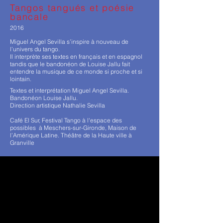
Tangos tangués et poésie
bancale
2016
Miguel Angel Sevilla s’inspire à nouveau de
l’univers du tango.
Il interprète ses textes en français et en espagnol
tandis que le bandonéon de Louise Jallu fait
entendre la musique de ce monde si proche et si
lointain.
Textes et interprétation Miguel Angel Sevilla.
Bandonéon Louise Jallu.
Direction artistique Nathalie Sevilla
Café El Sur, Festival Tango à l'espace des
possibles à Meschers-sur-Gironde, Maison de
l’Amérique Latine. Théâtre de la Haute ville à
Granville