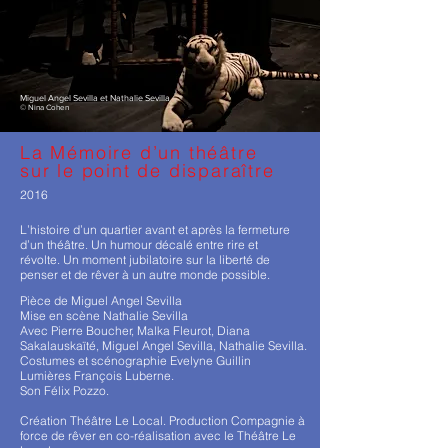
Miguel Angel Sevilla et Nathalie Sevilla
© Nina Cohen
La Mémoire d’un théâtre
sur le point de disparaître
2016
L’histoire d’un quartier avant et après la fermeture
d’un théâtre. Un humour décalé entre rire et
révolte. Un moment jubilatoire sur la liberté de
penser et de rêver à un autre monde possible.
Pièce de Miguel Angel Sevilla
Mise en scène Nathalie Sevilla
Avec Pierre Boucher, Malka Fleurot, Diana
Sakalauskaïté, Miguel Angel Sevilla, Nathalie Sevilla.
Costumes et scénographie Evelyne Guillin
Lumières François Luberne.
Son Félix Pozzo.
Création Théâtre Le Local. Production Compagnie à
force de rêver en co-réalisation avec le Théâtre Le