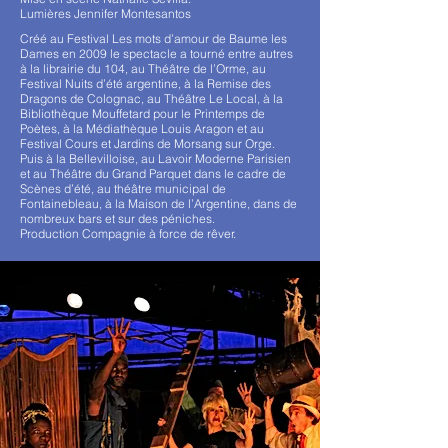
Lumières Jennifer Montesantos
Créé au Festival Les mots d’amour de Baume les
Dames en 2009 le spectacle a tourné entre autres
à la librairie du 104, au Théâtre de l’Orme, au
Festival Nuits d’été argentine, à la Remise des
Dragons de Colognac, au Théâtre Le Local, à la
Bibliothèque Mouffetard pour le Printemps de
Poètes, à la Médiathèque Louis Aragon et au
Festival Cours et Jardins de Morsang sur Orge.
Puis à la Bellevilloise, au Lavoir Moderne Parisien
et au Théâtre du Grand Parquet dans le cadre de
Scènes d’été, au théâtre municipal de
Fontainebleau, à la Maison de l’Argentine, dans de
nombreux bars et sur des péniches.
Production Compagnie à force de rêver.