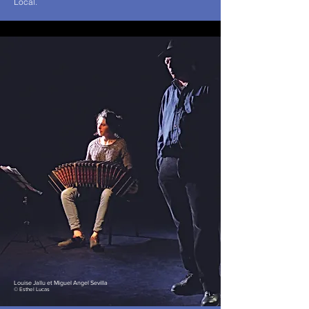
Local.
Louise Jallu et Miguel Angel Sevilla
© Esthel Lucas