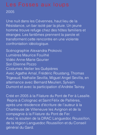
Les Fosses aux loups
2005
Une nuit dans les Cévennes, haut lieu de la
Résistance, un bar isolé par la pluie. Un jeune
homme trouve refuge chez des hôtes familiers et
étranges. Les fantômes prennent la parole et
transforment cette rencontre en une violente
confrontation idéologique.
Scénographie Alexandra Prokovic
Lumières Maurice Fouilhé
Vidéo Anne-Marie Gourier
Son Etienne Pozzo
Costumes Atelier les Guêpières
Avec Agathe Arnal, Frédéric Roustang, Thomas
Trigeaud, Nathalie Sevilla, Miguel Angel Sevilla, en
alternance avec Bernard Meulien, Sylvain
Dumont et avec la participation d’Andrée Tainsy.
Créé en 2005 à la Filature du Pont de Fer à Lasalle.
Repris à Colognac et Saint Félix de Pallières,
après une résidence d’écriture de l’auteur à la
Chartreuse de Villeneuve les Avignon et de la
compagnie à la Filature du Pont de Fer.
Avec le soutien de la DRAC Languedoc Roussillon,
de la région Languedoc Roussillon et du Conseil
général du Gard.