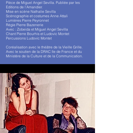
Pièce de Miguel Angel Sevilla. Publiée par les
Editions de l’Amandier.
Mise en scène Nathalie Sevilla
Scénographie et costumes Anne Attali
Lumières Pierre Peyronnet
Régie Pierre Bazenerie
Avec : Zobeida et Miguel Angel Sevilla
Chant Pierre Bourhis et Ludovic Montet
Percussions Ludovic Montet
Coréalisation avec le théâtre de la Vieille Grille.
Avec le soutien de la DRAC Ile de France et du
Ministère de la Culture et de la Communication.