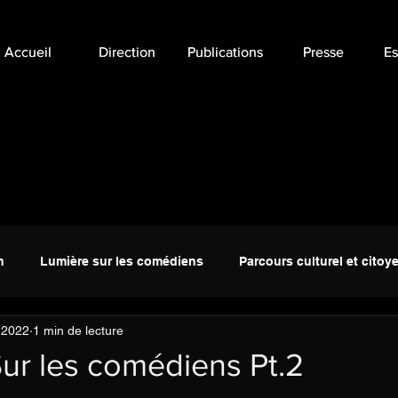
Accueil
Accueil
Direction
Direction
Publications
Publications
Presse
Presse
Es
Es
n
Lumière sur les comédiens
Parcours culturel et citoy
. 2022
1 min de lecture
ur les comédiens Pt.2