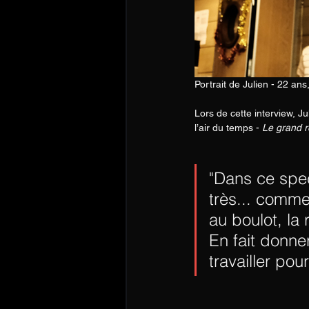
Portrait de Julien - 22 an
Lors de cette interview, J
l’air du temps - 
Le grand 
"Dans ce spec
très... commen
au boulot, la 
En fait donner
travailler pour 