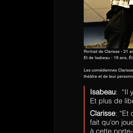
Portrait de Clarisse - 21 
Et de Isabeau - 19 ans, É
Les comédiennes Clarisse 
théâtre et de leur person
Isabeau
:  “I
Et plus de lib
Clarisse
: “Et 
fait qu'on jou
à cette porte-