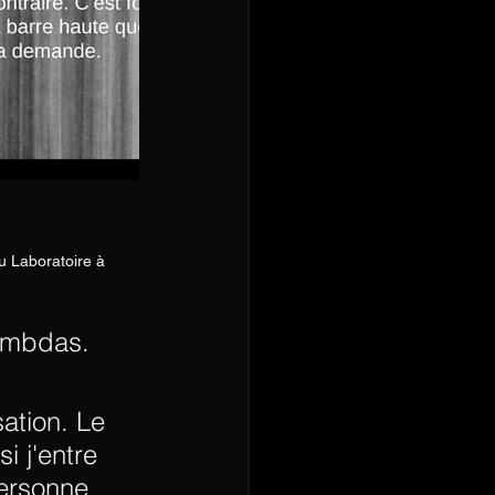
u Laboratoire à 
lambdas. 
sation. Le 
i j'entre 
personne 