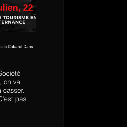
ns le Cabaret Dans 
Société 
, on va 
a casser. 
C'est pas 