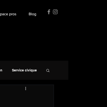
pace pros
pace pros
Blog
Blog
en
Service civique